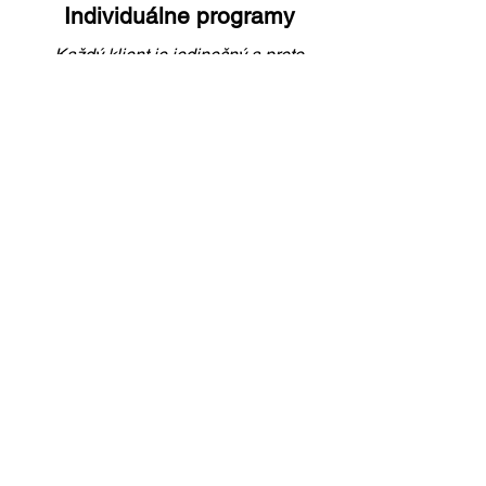
Individuálne programy
Každý klient je jedinečný a preto
vytvárame aj individuálne programy
na mieru s rešpektom na
individuálne potreby, skúsenosti a
ciele, aby ste mohli naplno rásť a
meniť svoj život vlastným tempom.
Chcem sa dozvedieť viac
Zelené programy
Byť v spojení sám so sebou a
približovať sa rovnováhe, aj o tom sú
Zelené programy.