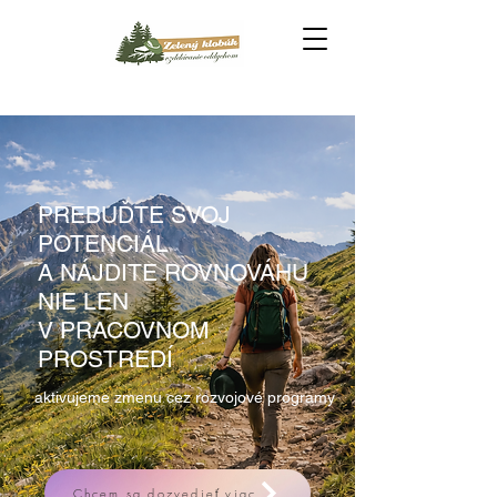
PREBUĎTE SVOJ
POTENCIÁL
A NÁJDITE ROVNOVÁHU
NIE LEN
V PRACOVNOM
PROSTREDÍ
aktivujeme zmenu cez rozvojové programy
Chcem sa dozvedieť viac