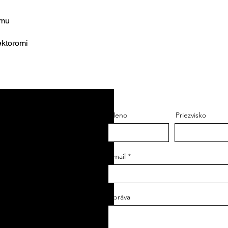
amu
ektoromi
Meno
Priezvisko
Email
Správa