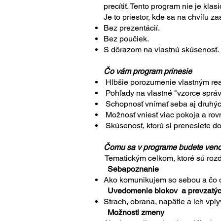
precítiť. Tento program nie je kla
Je to priestor, kde sa na chvíľu z
Bez prezentácií.
Bez poučiek.
S dôrazom na vlastnú skúsenosť.
Čo vám program prinesie
Hlbšie porozumenie vlastným rea
Pohľady na vlastné "vzorce správa
Schopnosť vnímať seba aj druhých 
Možnosť vniesť viac pokoja a rov
Skúsenosť, ktorú si prenesiete d
Čomu sa v programe budete ven
Tematickým celkom,
ktoré
sú roz
Sebapoznanie
Ako komunikujem so sebou a čo o
Uvedomenie blokov a prevzatýc
Strach, obrana, napätie a ich vpl
Možnosti zmeny