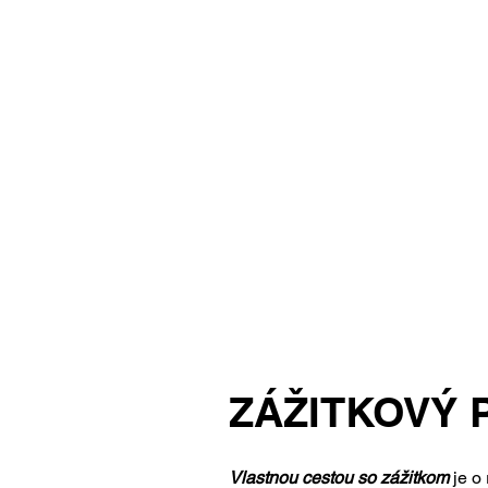
Niečo je potrebné zažiť.​
Keď vstúpite do kontakt
zistíte
o sebe viac, než b
ZÁŽITKOVÝ
Vlastnou cestou so zážitkom
je o