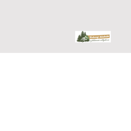
Vlastnou
Nie všetko sa dá pochopi