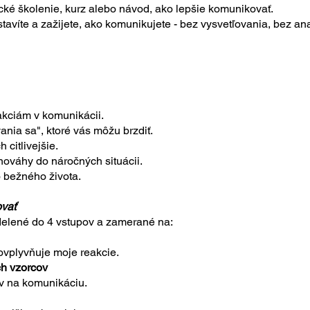
sické školenie, kurz alebo návod, ako lepšie komunikovať.
astavíte a zažijete, ako komunikujete - bez vysvetľovania, bez an
kciám v komunikácii.
nia sa", ktoré vás môžu brzdiť.
citlivejšie.
nováhy do náročných situácii.
o bežného života.
ovať
delené do 4 vstupov a zamerané na:
vplyvňuje moje reakcie.
h vzorcov
yv na komunikáciu.