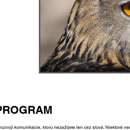
u bez slov,
y ste čakali.
 PROGRAM
 rozvoji komunikácie, ktorú nezažijete len cez slová. Niektoré ve