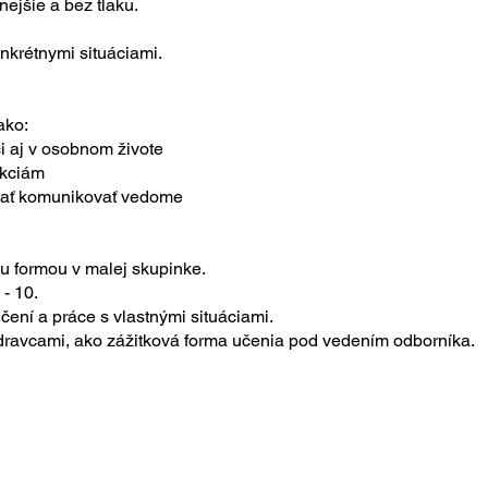
ejšie a bez tlaku.
nkrétnymi situáciami.
ako:
i aj v osobnom živote
akciám
ačať komunikovať vedome
ou formou v malej skupinke.
- 10.
čení a práce s vlastnými situáciami.
dravcami, ako zážitková forma učenia pod vedením odborníka.