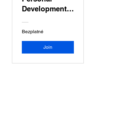
Development
for Success
Bezplatné
Join
Pomáhame firmám a lídrom rásť
prostredníctvom praktických vzdelávacích
programov a konzultácií, ktoré prinášajú
merateľné výsledky.
Služby
Pridaj sa