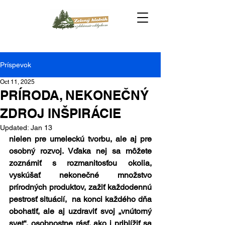
Príspevok
Oct 11, 2025
PRÍRODA, NEKONEČNÝ
ZDROJ INŠPIRÁCIE
Updated:
Jan 13
nielen pre umeleckú tvorbu, ale aj pre 
osobný rozvoj. Vďaka nej sa môžete 
zoznámiť s rozmanitosťou okolia, 
vyskúšať nekonečné množstvo 
prírodných produktov, zažiť každodennú 
pestrosť situácií,  na konci každého dňa 
obohatiť, ale aj uzdraviť svoj „vnútorný 
svet“, osobnostne rásť, ako i priblížiť sa 