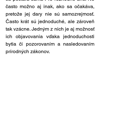
často možno aj inak, ako sa očakáva, 
pretože jej dary nie sú samozrejmosť. 
Často krát sú jednoduché, ale zároveň 
tak vzácne. Jedným z nich je aj možnosť 
ich objavovania vďaka jednoduchosti 
bytia či pozorovaním a nasledovaním 
prírodných zákonov.
Článok bol spracovaný pre pravidelnú 
rubriku o vzdelávaní rozvoji a 
spoločných inšpiráciách Rastieme pod 