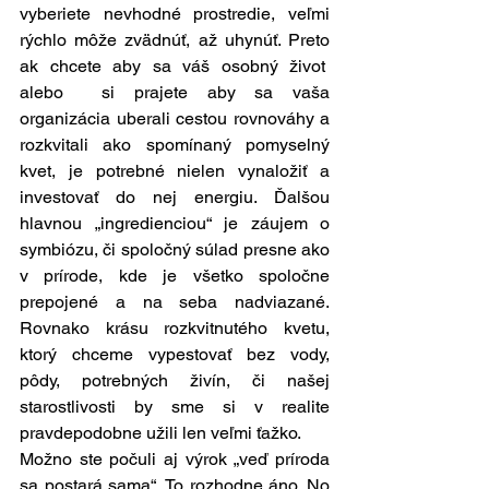
vyberiete nevhodné prostredie, veľmi 
rýchlo môže zvädnúť, až uhynúť. Preto 
ak chcete aby sa váš osobný život  
alebo  si prajete aby sa vaša 
organizácia uberali cestou rovnováhy a 
rozkvitali ako spomínaný pomyselný 
kvet, je potrebné nielen vynaložiť a 
investovať do nej energiu. Ďalšou 
hlavnou „ingredienciou“ je záujem o 
symbiózu, či spoločný súlad presne ako 
v prírode, kde je všetko spoločne 
prepojené a na seba nadviazané. 
Rovnako krásu rozkvitnutého kvetu, 
ktorý chceme vypestovať bez vody, 
pôdy, potrebných živín, či našej 
starostlivosti by sme si v realite 
pravdepodobne užili len veľmi ťažko.
Možno ste počuli aj výrok „veď príroda 
sa postará sama“. To rozhodne áno. No 