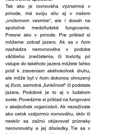
Tak ako je rovnováha významná v 
prírode, má svoju silu aj v našom 
„vnútornom vesmíre“, ale i dosah na 
spoločné medziľudské fungovanie. 
Presne ako v prírode. Pre príklad si 
môžeme zobrať jazero. Ak sa v ňom 
nachádza nerovnováha v podobe 
väčšieho znečistenia, či toxicity, pri 
vstupe do takéhoto jazera môžete ľahko 
prísť k zraneniam akéhokoľvek druhu, 
ale môže byť v ňom dokonca ohrozený 
aj život, samotná „funkčnosť“ či podstata 
jazera. Podobné je to aj v ľudskom 
svete. Povedzme si príklad na fungovaní 
v akejkoľvek organizácii. Ak nezažívate 
ako celok vzájomnú rovnováhu, skôr či 
neskôr sa začnú objavovať príznaky 
nerovnováhy a jej dôsledky. Tie sa v 