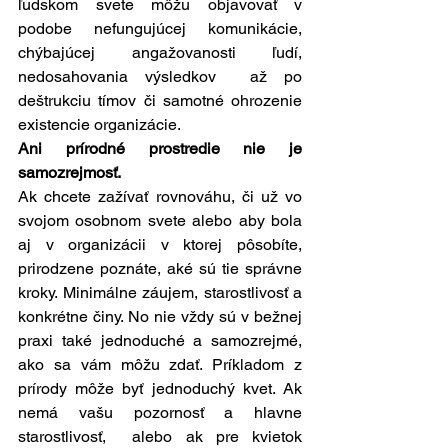
ľudskom svete môžu objavovať v 
podobe nefungujúcej komunikácie, 
chýbajúcej angažovanosti ľudí, 
nedosahovania výsledkov  až po 
deštrukciu tímov či samotné ohrozenie 
existencie organizácie.
Ani prírodné prostredie nie je 
samozrejmosť.
Ak chcete zažívať rovnováhu, či už vo 
svojom osobnom svete alebo aby bola 
aj v organizácii v ktorej pôsobíte, 
prirodzene poznáte, aké sú tie správne 
kroky. Minimálne záujem, starostlivosť a 
konkrétne činy. No nie vždy sú v bežnej 
praxi také jednoduché a samozrejmé, 
ako sa vám môžu zdať. Príkladom z 
prírody môže byť jednoduchý kvet. Ak 
nemá vašu pozornosť a hlavne 
starostlivosť,  alebo ak pre kvietok 