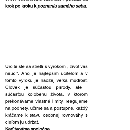
krok po kroku k
 poznaniu samého seba
.
Určite ste sa stretli s výrokom „ život vás 
naučí“. Áno, je najlepším učiteľom a v 
tomto výroku je naozaj veľká múdrosť. 
Človek je súčasťou prírody, ale i 
súčasťou kolobehu života, v ktorom 
prekonávame vlastné limity, reagujeme 
na podnety, učíme sa a postupne, každý 
kráčame k stavu osobnej rovnováhy s 
cieľom ju udržať.
Keď tvoríme spoločne.